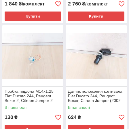
1 840
2 760
₴/комплект
₴/комплект
Купити
Купити
Пробка піддона М14х1.25
Датчик положення колінвала
Fiat Ducato 244, Peugeot
Fiat Ducato 244, Peugeot
Boxer 2, Citroen Jumper 2
Boxer, Citroen Jumper (2002-
(2002-2006) 2.0/2.2, 031121,
2006) 2.0/2.2, 9632400580
В наявності
В наявності
9672017080
130
624
₴
₴