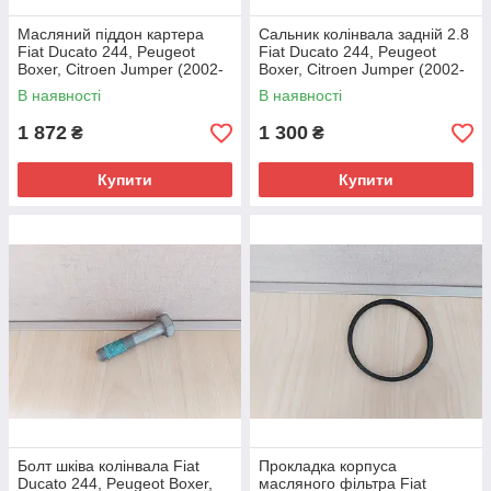
Масляний піддон картера
Сальник колінвала задній 2.8
Fiat Ducato 244, Peugeot
Fiat Ducato 244, Peugeot
Boxer, Citroen Jumper (2002-
Boxer, Citroen Jumper (2002-
2006) 2.8, 0301J3, 500323326
2006), 504086314, 0514C2
В наявності
В наявності
1 872
1 300
₴
₴
Купити
Купити
Болт шківа колінвала Fiat
Прокладка корпуса
Ducato 244, Peugeot Boxer,
масляного фільтра Fiat