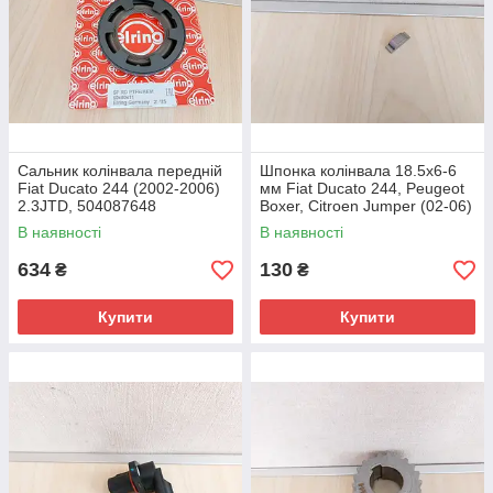
Сальник колінвала передній
Шпонка колінвала 18.5x6-6
Fiat Ducato 244 (2002-2006)
мм Fiat Ducato 244, Peugeot
2.3JTD, 504087648
Boxer, Citroen Jumper (02-06)
2.0/2.2JTD/HDi, 9406976149
В наявності
В наявності
634
130
₴
₴
Купити
Купити