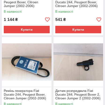
Peugeot Boxer, Citroen
Ducato 244, Peugeot Boxer,
Jumper (2002-2006)
Citroen Jumper (2002-2006)
2.0JTD/HDi, 9463380680,
2.8JTD/HDi, 99461358,
В наявності
В наявності
0816A9
083032
1 144
541
₴
₴
Купити
Купити
Ремінь генератора Fiat
Датчик розпредвала Fiat
Ducato 244, Peugeot Boxer,
Ducato 244, Peugeot Boxer 2,
Citroen Jumper (2002-2006)
Citroen Jumper 2 (2002-2006)
2.0i, 9615208980, 5750WF
2.0/2.2D, 1920ES,
В наявності
В наявності