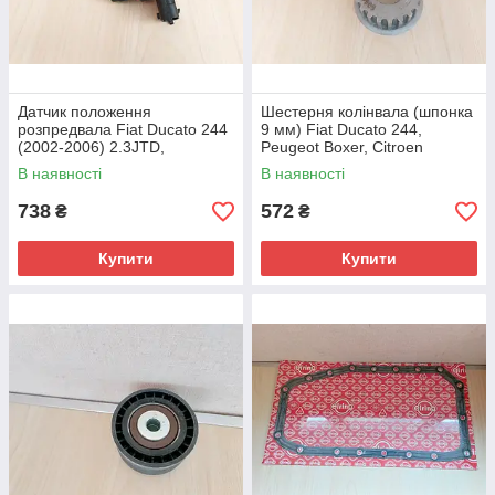
Датчик положення
Шестерня колінвала (шпонка
розпредвала Fiat Ducato 244
9 мм) Fiat Ducato 244,
(2002-2006) 2.3JTD,
Peugeot Boxer, Citroen
504052598
Jumper (02-06)
В наявності
В наявності
2.0/2.2JTD/HDi, 0513A9
738
572
₴
₴
Купити
Купити