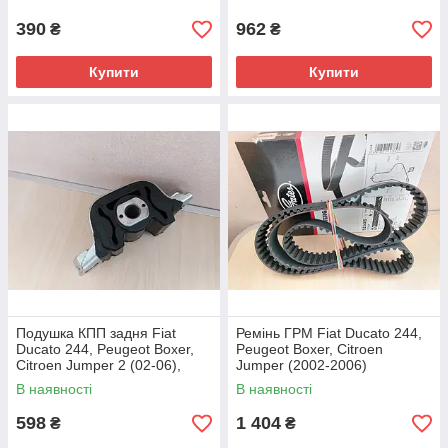
9643579080
390
962
₴
₴
Купити
Купити
Подушка КПП задня Fiat
Ремінь ГРМ Fiat Ducato 244,
Ducato 244, Peugeot Boxer,
Peugeot Boxer, Citroen
Citroen Jumper 2 (02-06),
Jumper (2002-2006)
1308696080, 184666
2.8JTD/HDi, 98419390,
В наявності
В наявності
0816E5
598
1 404
₴
₴