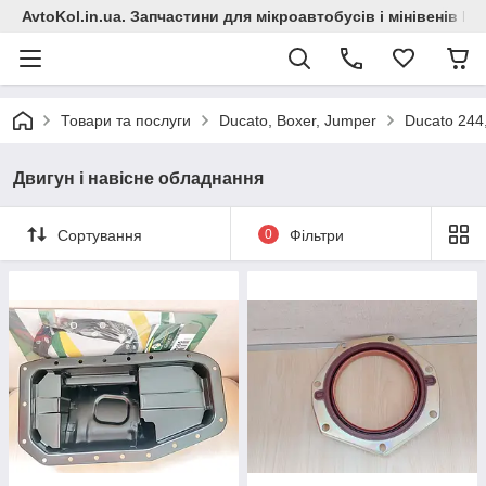
AvtoKol.in.ua. Запчастини для мікроавтобусів і мінівенів Fiat
Товари та послуги
Ducato, Boxer, Jumper
Ducato 244
Двигун і навісне обладнання
Сортування
0
Фільтри