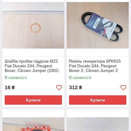
Шайба пробки піддона М22
Ремінь генератора 6PK915
Fiat Ducato 244, Peugeot
Fiat Ducato 244, Peugeot
Boxer, Citroen Jumper (2002-
Boxer 2, Citroen Jumper 2
2006), 2.3/2.8, 10263450
(2002-2006) 2.8, 500345344,
В наявності
В наявності
128066
16
312
₴
₴
Купити
Купити