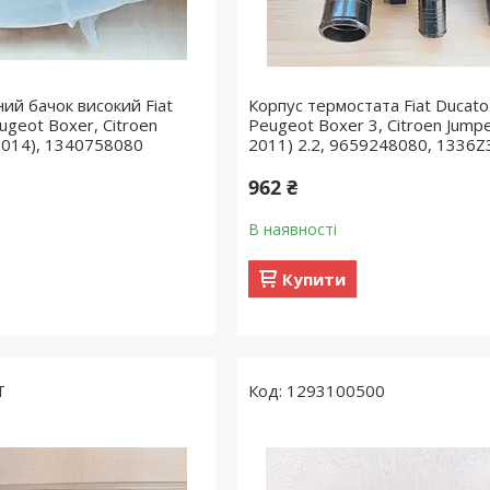
й бачок високий Fiat
Корпус термостата Fiat Ducato
ugeot Boxer, Citroen
Peugeot Boxer 3, Citroen Jumpe
2014), 1340758080
2011) 2.2, 9659248080, 1336Z
962 ₴
В наявності
Купити
T
1293100500