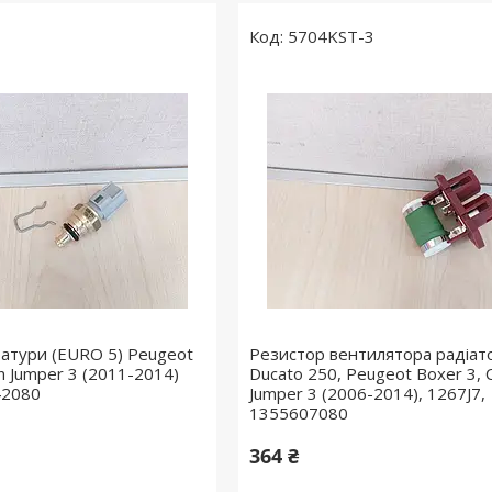
5704KST-3
атури (EURO 5) Peugeot
Резистор вентилятора радіато
en Jumper 3 (2011-2014)
Ducato 250, Peugeot Boxer 3, C
42080
Jumper 3 (2006-2014), 1267J7,
1355607080
364 ₴