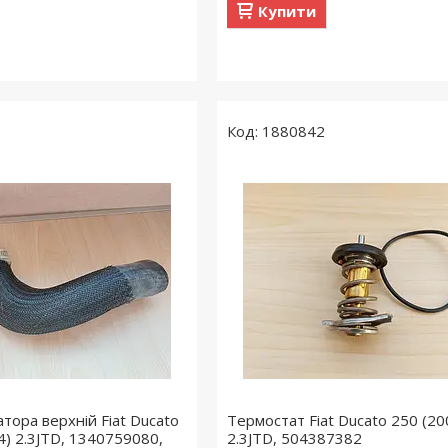
Купити
1880842
тора верхній Fiat Ducato
Термостат Fiat Ducato 250 (2
4) 2.3JTD, 1340759080,
2.3JTD, 504387382