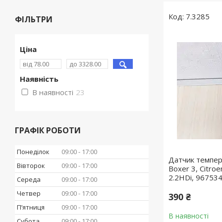
7.3285
ФІЛЬТРИ
Ціна
Наявність
В наявності
23
ГРАФІК РОБОТИ
Понеділок
09:00
17:00
Датчик темпер
Вівторок
09:00
17:00
Boxer 3, Citro
2.2HDi, 96753
Середа
09:00
17:00
Четвер
09:00
17:00
390 ₴
Пʼятниця
09:00
17:00
В наявності
Субота
09:00
17:00