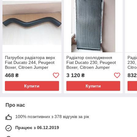
Патрубок радіатора верх
Радіатор охолодження
Раді
Fiat Ducato 244, Peugeot
Fiat Ducato 230, Peugeot
230,
Boxer, Citroen Jumper
Boxer, Citroen Jumper
Citr
(2002-2006) 2.8,
(1994-2002), 1317828080,
2002
468
3 120
832
₴
₴
1302461080, 1317A5
133097
644
Купити
Купити
Про нас
100% позитивних з 378 відгуків за рік
Працює з 06.12.2019