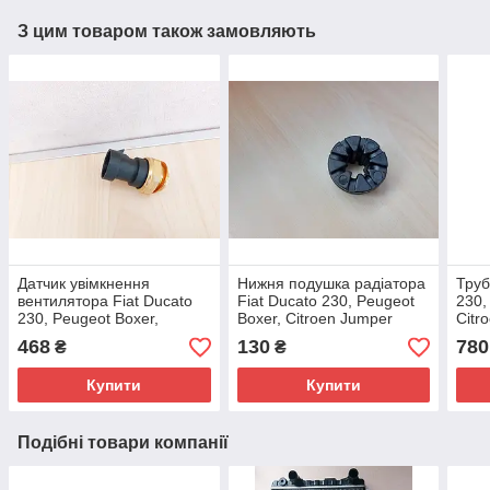
З цим товаром також замовляють
Датчик увімкнення
Нижня подушка радіатора
Труб
вентилятора Fiat Ducato
Fiat Ducato 230, Peugeot
230,
230, Peugeot Boxer,
Boxer, Citroen Jumper
Citr
Citroen Jumper (1994-
(1994-2002), 1302402080,
2002
468
130
780
₴
₴
2002), 7738581, 126433
131612
120
Купити
Купити
Подібні товари компанії