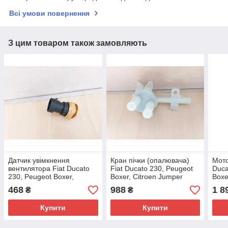
Всі умови повернення
З цим товаром також замовляють
Датчик увімкнення
Кран пічки (опалювача)
Мото
вентилятора Fiat Ducato
Fiat Ducato 230, Peugeot
Duca
230, Peugeot Boxer,
Boxer, Citroen Jumper
Boxe
Citroen Jumper (1994-
(1998-2002), 77363342,
(199
468
988
1 8
₴
₴
2002), 7738581, 126433
6448P6
644
Купити
Купити