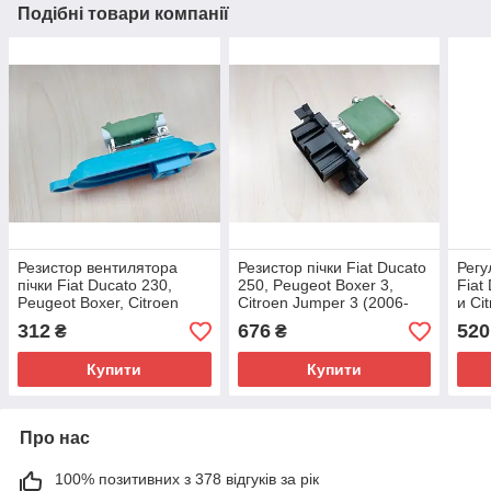
Подібні товари компанії
Резистор вентилятора
Резистор пічки Fiat Ducato
Регу
пічки Fiat Ducato 230,
250, Peugeot Boxer 3,
Fiat
Peugeot Boxer, Citroen
Citroen Jumper 3 (2006-
и Ci
Jumper (1994-2002),
2014), 55702407, 6450XR,
(201
312
676
520
₴
₴
1306600080, 6441E5
6436C4
160
Купити
Купити
Про нас
100% позитивних з 378 відгуків за рік