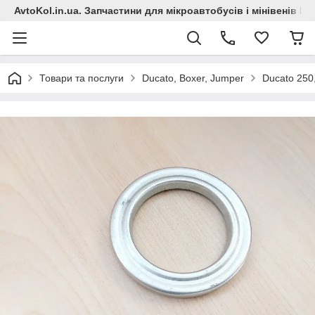
AvtoKol.in.ua. Запчастини для мікроавтобусів і мінівенів Fiat
Товари та послуги
Ducato, Boxer, Jumper
Ducato 250