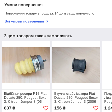
Умови повернення
Повернення товару впродовж 14 днів за домовленістю
Всі умови повернення
З цим товаром також замовляють
Відбійник ресори R16 Fiat
Втулка стабілізатора Fiat
Под
Ducato 250, Peugeot Boxer
Ducato 250, Peugeot Boxer
ліва
3, Citroen Jumper 3 (06-
3, Citroen Jumper 3 (2006-
Peug
14), 1355891080, 516697
2014), 1357572080,
Jump
837
156
1 2
₴
₴
5081N9
1329