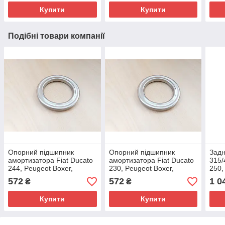
Купити
Купити
Подібні товари компанії
Опорний підшипник
Опорний підшипник
Задн
амортизатора Fiat Ducato
амортизатора Fiat Ducato
315/
244, Peugeot Boxer,
230, Peugeot Boxer,
250,
Citroen Jumper (2002-
Citroen Jumper (1994-
Citr
572
572
1 0
₴
₴
2006), 1355179080,
2002), 1355179080,
2014
503539
503539
Купити
Купити