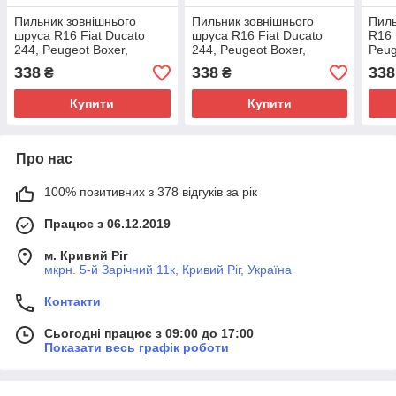
Пильник зовнішнього
Пильник зовнішнього
Пиль
шруса R16 Fiat Ducato
шруса R16 Fiat Ducato
R16 
244, Peugeot Boxer,
244, Peugeot Boxer,
Peug
Citroen Jumper (2002-
Citroen Jumper (2002-
Jump
338
338
338
₴
₴
2006), 3293A2
2006), 3293A2
9464
Купити
Купити
Про нас
100% позитивних з 378 відгуків за рік
Працює з 06.12.2019
м. Кривий Ріг
мкрн. 5-й Зарічний 11к, Кривий Ріг, Україна
Контакти
Сьогодні працює з 09:00 до 17:00
Показати весь графік роботи