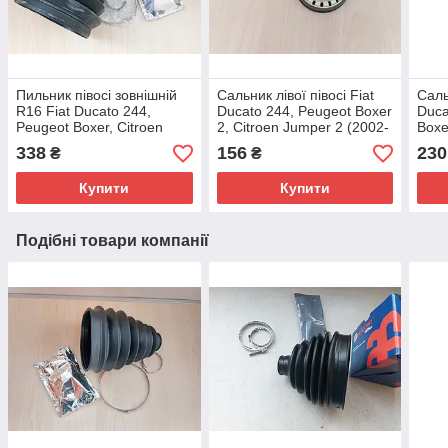
Пильник півосі зовнішній
Сальник лівої півосі Fiat
Саль
R16 Fiat Ducato 244,
Ducato 244, Peugeot Boxer
Duca
Peugeot Boxer, Citroen
2, Citroen Jumper 2 (2002-
Boxe
Jumper (2002-2006),
2006), 1608816780,
06) 2
338
156
230
₴
₴
9464383688, 3293A2
312144
9649
Купити
Купити
Подібні товари компанії