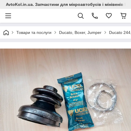
AvtoKol.in.ua. Запчастини для мікроавтобусів і мінівенів Fiat
Товари та послуги
Ducato, Boxer, Jumper
Ducato 244