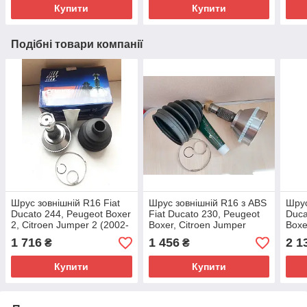
Купити
Купити
Подібні товари компанії
Шрус зовнішній R16 Fiat
Шрус зовнішній R16 з ABS
Шрус
Ducato 244, Peugeot Boxer
Fiat Ducato 230, Peugeot
Duca
2, Citroen Jumper 2 (2002-
Boxer, Citroen Jumper
Boxe
2006), 9566722380,
(1994-2002), 9566722380,
(200
1 716
1 456
2 1
₴
₴
9567582280
9567582280
956
Купити
Купити