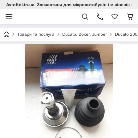
AvtoKol.in.ua. Запчастини для мікроавтобусів і мінівенів Fiat
Товари та послуги
Ducato, Boxer, Jumper
Ducato 230