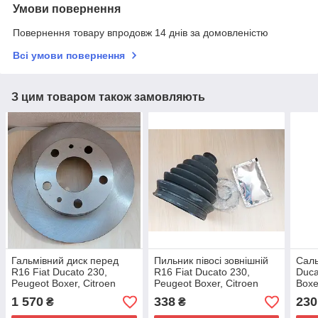
Умови повернення
Повернення товару впродовж 14 днів за домовленістю
Всі умови повернення
З цим товаром також замовляють
Гальмівний диск перед
Пильник півосі зовнішній
Саль
R16 Fiat Ducato 230,
R16 Fiat Ducato 230,
Duca
Peugeot Boxer, Citroen
Peugeot Boxer, Citroen
Boxe
Jumper (94-02),
Jumper (1994-2002),
02) 
1 570
338
230
₴
₴
1341045080, 4249H9
9464383688, 3293A2
312