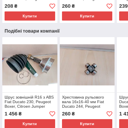
Boxer, Citroen Jumper
Boxer, Citroen Jumper
Jump
208
260
239
₴
₴
(1994-2002), 218008
(1994-2002), 218010
400
Купити
Купити
Подібні товари компанії
Шрус зовнішній R16 з ABS
Хрестовина рульового
Шрус
Fiat Ducato 230, Peugeot
вала 16x16-40 мм Fiat
Duca
Boxer, Citroen Jumper
Ducato 244, Peugeot
Boxe
(1994-2002), 9566722380,
Boxer, Citroen Jumper
(199
1 456
260
1 4
₴
₴
9567582280
(2002-2006), 218010
327
Купити
Купити