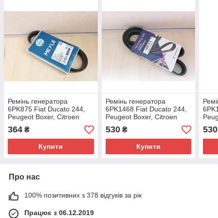
Ремінь генератора
Ремінь генератора
Ремі
6PK875 Fiat Ducato 244,
6PK1468 Fiat Ducato 244,
6PK1
Peugeot Boxer, Citroen
Peugeot Boxer, Citroen
Peug
Jumper (2002-2006)
Jumper (2002-2006)
Jump
364
530
530
₴
₴
2.0/2.2JTD/HDi, 5750XZ
2.0/2.2, 9638234780
2.0/
Купити
Купити
Про нас
100% позитивних з 378 відгуків за рік
Працює з 06.12.2019