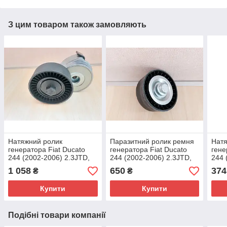
З цим товаром також замовляють
Натяжний ролик
Паразитний ролик ремня
Натя
генератора Fiat Ducato
генератора Fiat Ducato
гене
244 (2002-2006) 2.3JTD,
244 (2002-2006) 2.3JTD,
244 
504086751, 504000410
504000412
5040
1 058
650
374
₴
₴
Купити
Купити
Подібні товари компанії