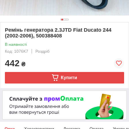
Ремінь генератора 2.3JTD Fiat Ducato 244
(2002-2006), 500388408
В наявності
Код: 1076K7
Роздріб
442
₴
Купити
Опис
Характеристики
Доставка
Оплата
Умови п