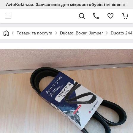
AvtoKol.in.ua. Запчастини для мікроавтобусів і мінівенів Fiat
Товари та послуги
Ducato, Boxer, Jumper
Ducato 244