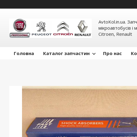
AvtoKol.in.ua. За
мікроавтобусів і м
Citroen, Renault
Головна
Каталог запчастин
Про нас
Ко