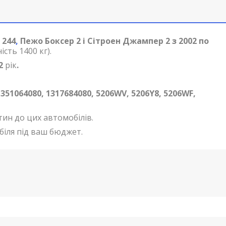
 244
,
Пежо Боксер 2 і Сітроен Джампер 2 з 2002 по
сть 1400 кг).
2
рік
.
1351064080, 1317684080, 5206WV, 5206Y8, 5206WF,
тин до цих автомобілів.
біля під ваш бюджет.