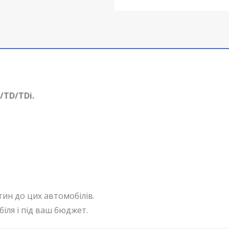
D/TD/TDi
.
тин до цих автомобілів.
іля і під ваш бюджет.