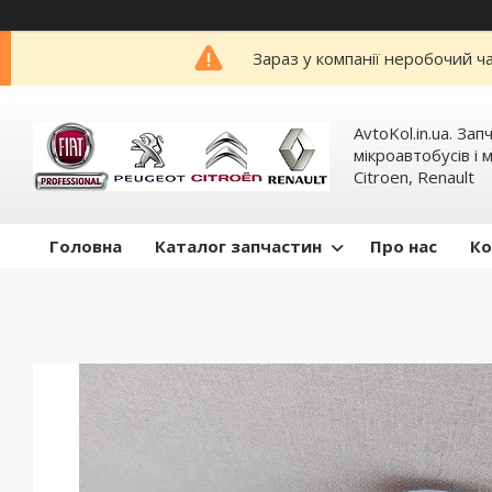
Зараз у компанії неробочий ч
AvtoKol.in.ua. За
мікроавтобусів і м
Citroen, Renault
Головна
Каталог запчастин
Про нас
Ко