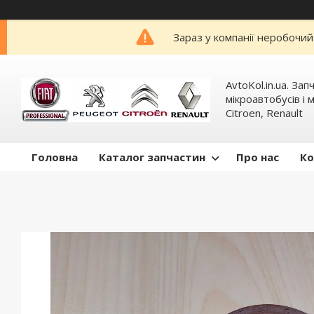
Зараз у компанії неробочий
AvtoKol.in.ua. За
мікроавтобусів і м
Citroen, Renault
Головна
Каталог запчастин
Про нас
Ко