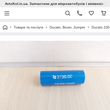
AvtoKol.in.ua. Запчастини для мікроавтобусів і мінівенів Fiat
Товари та послуги
Ducato, Boxer, Jumper
Ducato 230