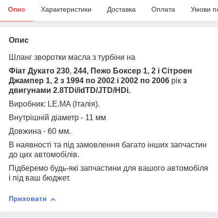
Опис
Характеристики
Доставка
Оплата
Умови п
Опис
Шланг зворотки масла з турбіни на
Фіат Дукато 230
,
244, Пежо Боксер 1, 2 і Сітроен
Джампер 1, 2 з 1994 по 2002 і 2002 по 2006
рік
з
двигунами 2.8TDi/idTD/JTD/HDi.
Виробник: LE.MA (Італія).
Внутрішній діаметр - 11 мм
Довжина - 60 мм.
В наявності та під замовлення багато інших запчастин
до цих автомобілів.
Підберемо будь-які запчастини для вашого автомобіля
і під ваш бюджет.
Приховати