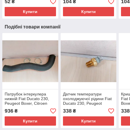
52
104
104
₴
₴
98425767
99436990, 037412
9848
Купити
Купити
Подібні товари компанії
Патрубок інтеркулера
Датчик температури
Кри
нижній Fiat Ducato 230,
охолоджуючої рідини Fiat
Fiat
Peugeot Boxer, Citroen
Ducato 230, Peugeot
Boxe
Jumper (94-02) 2.5/2.8,
Boxer, Citroen Jumper (94-
02),
936
338
338
₴
₴
1307121080, 0382Q5
02) 2.5/2.8, 1338F7
032
Купити
Купити