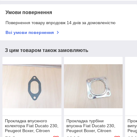
Умови повернення
Повернення товару впродовж 14 днів за домовленістю
Всі умови повернення
З цим товаром також замовляють
Прокладка впускного
Прокладка турбіни
Прок
колектора Fiat Ducato 230,
впускна Fiat Ducato 230,
випу
Peugeot Boxer, Citroen
Peugeot Boxer, Citroen
Peug
Jumper (94-02) 2.5/2.8,
Jumper (1994-2002) 2.8,
Jump