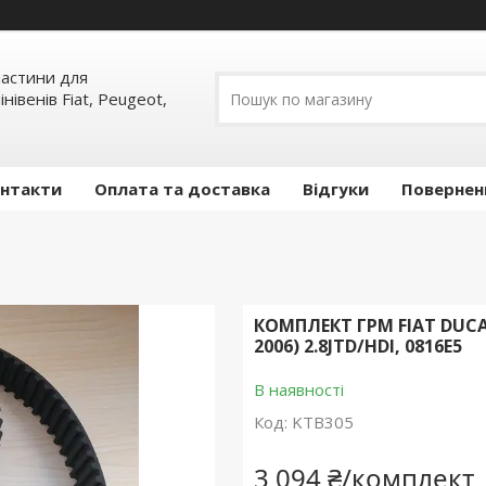
пчастини для
інівенів Fiat, Peugeot,
нтакти
Оплата та доставка
Відгуки
Повернен
КОМПЛЕКТ ГРМ FIAT DUCAT
2006) 2.8JTD/HDI, 0816E5
В наявності
Код:
KTB305
3 094 ₴/комплект