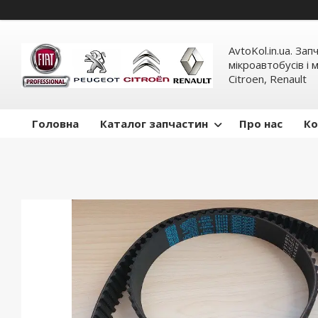
AvtoKol.in.ua. За
мікроавтобусів і м
Citroen, Renault
Головна
Каталог запчастин
Про нас
Ко