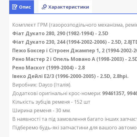
Опис
Характеристики
Комплект ГРМ (газорозподільчого механізма, ремін
Фіат Дукато 280, 290 (1982-1994) - 2.5D
Фіат Дукато 230, 244 (1994-2002-2006) - 2.5D, 2.8JT
Пежо Боксер і Сітроен Джампер 1
,
2 (1994-2002-20
Рено Мастер 2 і Опель Мовано А (1998-2003) - 2.5
Рено Маскот (1999-2004) - 2.8
Івеко Дейлі
Е2/3 (1996-2000-2005) - 2.5D, 2.8hpi.
Виробник:
Dayco (Італія).
Додаткові оригінальні крос-номери:
99461357, 9946
Кількість зубців ременя - 152 шт
Ширина ременя - 30 мм.
В наявності та під замовлення багато інших запчас
Підберемо будь-які запчастини для вашого автомо