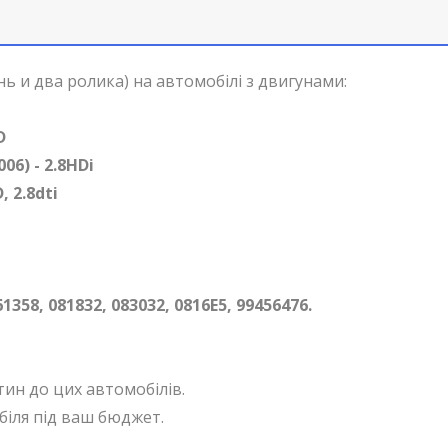
ь и два ролика) на автомобілі з двигунами:
D
06) - 2.8HDi
D
, 2.8dti
1358, 081832, 083032, 0816E5,
99456476
.
тин до цих автомобілів.
біля під ваш бюджет.