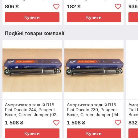
Citroen Jumper (1994-
Citroen Jumper (1994-
Citr
806
182
936
₴
₴
2002), 71714452, 335026
2002), 1355179080,
2002
503539
335
Купити
Купити
Подібні товари компанії
Амортизатор задній R15
Амортизатор задній R15
Амор
Fiat Ducato 244, Peugeot
Fiat Ducato 230, Peugeot
Fiat
Boxer, Citroen Jumper (02-
Boxer, Citroen Jumper (94-
Boxe
06) газомасляний,
02) газомасляний,
02) 
1 508
1 508
832
₴
₴
1318946080, 5206HW
1317401080, 5206F4
1317
Купити
Купити