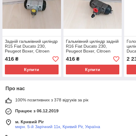
Задній гальмівний циліндр
Гальмівний циліндр задній
Голо
R15 Fiat Ducato 230,
R16 Fiat Ducato 230,
цилі
Peugeot Boxer, Citroen
Peugeot Boxer, Citroen
Duca
Jumper (1994-2002),
Jumper (1994-2002),
Boxe
416
416
2 2
₴
₴
4402A4, 9945891
4402A5, 9945895
(199
460
Купити
Купити
Про нас
100% позитивних з 378 відгуків за рік
Працює з 06.12.2019
м. Кривий Ріг
мкрн. 5-й Зарічний 11к, Кривий Ріг, Україна