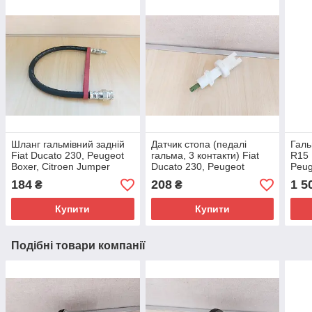
Шланг гальмівний задній
Датчик стопа (педалі
Галь
Fiat Ducato 230, Peugeot
гальма, 3 контакти) Fiat
R15 
Boxer, Citroen Jumper
Ducato 230, Peugeot
Peug
(1994-2002), 71736963,
Boxer, Citroen Jumper (94-
Jump
184
208
1 5
₴
₴
4806H7
02), 7627401
4249
Купити
Купити
Подібні товари компанії