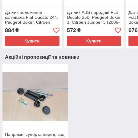
Датчик положення
Датчик ABS передній Fiat
Датч
колінвала Fiat Ducato 244,
Ducato 250, Peugeot Boxer
Fiat
Peugeot Boxer, Citroen
3, Citroen Jumper 3 (2006-
Boxe
Jumper (2002-2006) 2.8,
2014), 51725099, 4545F1
(201
884
572
676
₴
₴
500343018, 1920CP
454
Купити
Купити
Акційні пропозиції та новинки
Напрямні супорта перед, зад