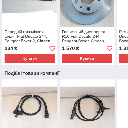
Передній гальмівний
Гальмівний диск перед
Ремк
шланг Fiat Ducato 244,
R16 Fiat Ducato 244,
Duca
Peugeot Boxer 2, Citroen
Peugeot Boxer, Citroen
Boxe
Jumper 2 (2002-2006),
Jumper (2002-2006),
(200
234
1 570
1 3
₴
₴
51748936, 4806C3
1307356080, 4249H9
430
Купити
Купити
Подібні товари компанії