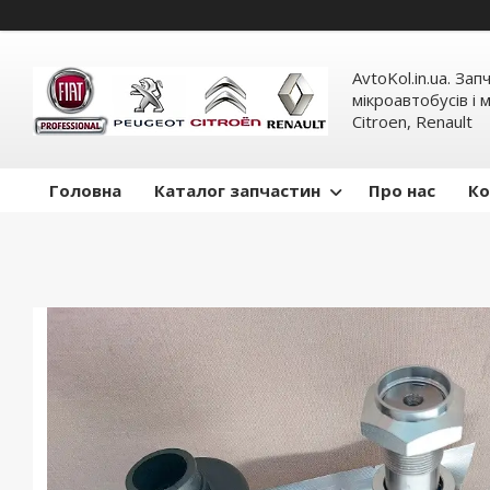
AvtoKol.in.ua. За
мікроавтобусів і м
Citroen, Renault
Головна
Каталог запчастин
Про нас
Ко