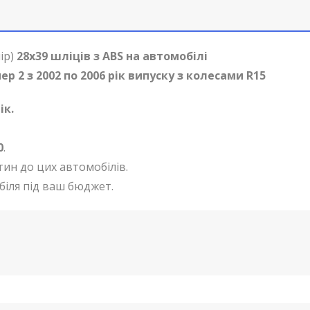
ір)
28х39 шліців з ABS на автомобілі
р 2 з 2002 по 2006 рік випуску з колесами R15
ік.
0
.
тин до цих автомобілів.
біля під ваш бюджет.