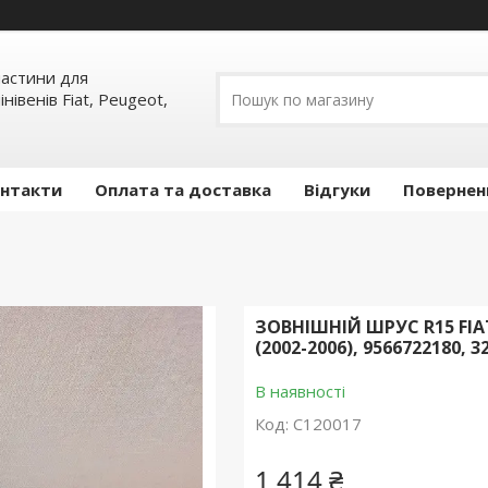
пчастини для
інівенів Fiat, Peugeot,
нтакти
Оплата та доставка
Відгуки
Повернен
ЗОВНІШНІЙ ШРУС R15 FIA
(2002-2006), 9566722180, 
В наявності
Код:
C120017
1 414 ₴