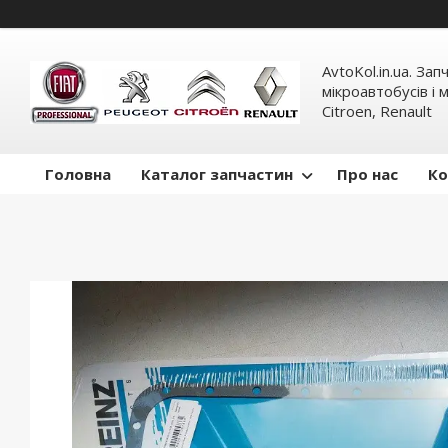
AvtoKol.in.ua. За
мікроавтобусів і м
Citroen, Renault
Головна
Каталог запчастин
Про нас
Ко