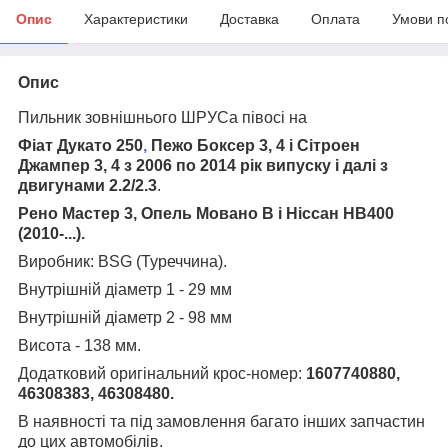
Опис
Характеристики
Доставка
Оплата
Умови п
Опис
Пильник зовнішнього ШРУСа півосі на
Фіат Дукато 250
,
Пежо Боксер 3, 4 і Сітроен
Джампер 3, 4 з 2006 по 2014 рік випуску і далі з
двигунами 2.2/2.3
.
Рено Мастер 3, Опель Мовано В і Ніссан НВ400
(2010-...).
Виробник:
BSG (Туреччина
).
Внутрішній діаметр 1 - 29 мм
Внутрішній діаметр 2 - 98 мм
Висота - 138 мм.
Додатковий оригінальний крос-номер:
1607740880,
46308383, 46308480.
В наявності та під замовлення багато інших запчастин
до цих автомобілів.