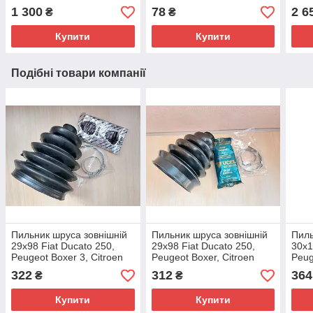
Jumper 4 (14-...),
Jumper 4 (2014-...),
Citr
1 300
78
2 6
₴
₴
51745702, 332671
1300720080, 509316
(201
520
Купити
Купити
Подібні товари компанії
Пильник шруса зовнішній
Пильник шруса зовнішній
Пиль
29x98 Fiat Ducato 250,
29x98 Fiat Ducato 250,
30x1
Peugeot Boxer 3, Citroen
Peugeot Boxer, Citroen
Peug
Jumper 3 (2006-2014),
Jumper (2006-2014),
Jump
322
312
364
₴
₴
71771153, 3293E1
71771153, 3293E1
7177
Купити
Купити