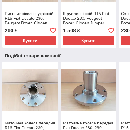
Пильник півосі внутрішній
Шрус зовнішній R15 Fiat
Саль
R15 Fiat Ducato 230,
Ducato 230, Peugeot
Duca
Peugeot Boxer, Citroen
Boxer, Citroen Jumper
Boxe
Jumper (1994-2002),
(1994-2002), 9566722180,
02) 
260
1 508
230
₴
₴
9403287908, 328790
3272CH
312
Купити
Купити
Подібні товари компанії
Маточина колеса передня
Маточина колеса передня
Мато
R16 Fiat Ducato 230,
Fiat Ducato 280, 290,
R15 