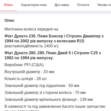
Опис
Характеристики
Доставка
Оплата
Умови п
Опис
Маточина колеса передня на
Фіат Дукато 230
,
Пежо Боксер і Сітроен Джампер з
1994 по 2002 рік випуску
з колесами R15
(вантажопідйомність 1400 кг).
Фіат Дукато 280, 290, Пежо Джей 5 і Сітроен С25 з
1982 по 1994 рік випуску.
Виробник:
PFI (США
).
Внутрішній діаметр - 33 мм
Кількість шліців - 28 шт
Зовнішній діаметр під підшипник - 50 мм
Зовнішній діаметр зі сторони колеса - 70 мм
Зовнішній діаметр кріпильного фланця - 139 мм
В наявності та під замовлення багато інших запчастин