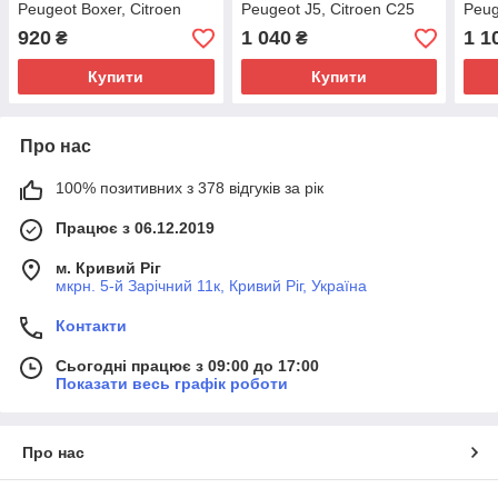
Peugeot Boxer, Citroen
Peugeot J5, Citroen C25
Peug
Jumper (1994-2002),
(1982-1994), 7657422,
Jump
920
1 040
1 1
₴
₴
1307355080, 330766
330765
1346
Купити
Купити
Про нас
100% позитивних з 378 відгуків за рік
Працює з 06.12.2019
м. Кривий Ріг
мкрн. 5-й Зарічний 11к, Кривий Ріг, Україна
Контакти
Сьогодні працює з 09:00 до 17:00
Показати весь графік роботи
Про нас