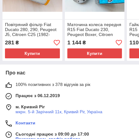
Повітряний фільтр Fiat
Маточина колеса передня
Гайк
Ducato 280, 290, Peugeot
R15 Fiat Ducato 230,
R15 
J5, Citroen C25 (1982-
Peugeot Boxer, Citroen
Peug
1994), 71754225, 1444EX
Jumper (1994-2002),
Jump
281
1 144
110
₴
₴
1300472080, 330765
7627
Купити
Купити
Про нас
100% позитивних з 378 відгуків за рік
Працює з 06.12.2019
м. Кривий Ріг
мкрн. 5-й Зарічний 11к, Кривий Ріг, Україна
Контакти
Сьогодні працює з 09:00 до 17:00