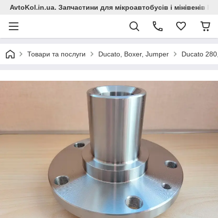
AvtoKol.in.ua. Запчастини для мікроавтобусів і мінівенів Fiat
Товари та послуги
Ducato, Boxer, Jumper
Ducato 280,