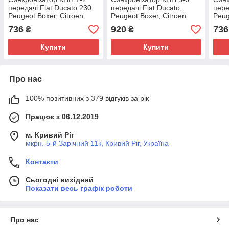
передачі Fiat Ducato 230,
передачі Fiat Ducato,
пере
Peugeot Boxer, Citroen
Peugeot Boxer, Citroen
Peug
Jumper (1994-2002),
Jumper 4 (14-...)
Jump
736
920
736
₴
₴
232403
2.2/2.3JTD/HDi, 238826
232
Купити
Купити
Про нас
100% позитивних з 379 відгуків за рік
Працює з 06.12.2019
м. Кривий Ріг
мкрн. 5-й Зарічний 11к, Кривий Ріг, Україна
Контакти
Сьогодні вихідний
Показати весь графік роботи
Про нас