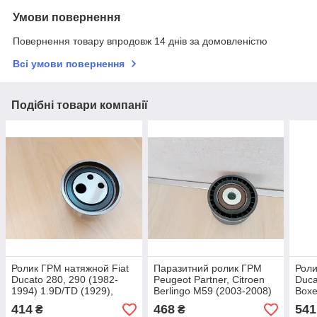
Умови повернення
Повернення товару впродовж 14 днів за домовленістю
Всі умови повернення
Подібні товари компанії
Ролик ГРМ натяжной Fiat
Паразитний ролик ГРМ
Роли
Ducato 280, 290 (1982-
Peugeot Partner, Citroen
Duca
1994) 1.9D/TD (1929),
Berlingo M59 (2003-2008)
Boxe
7596877
1.9D (1868), 2.0HDi,
(199
414
468
541
₴
₴
083031
9946