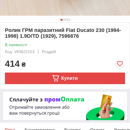
Ролик ГРМ паразитний Fiat Ducato 230 (1994-
1998) 1.9D/TD (1929), 7596876
В наявності
Код: VKM22153
Роздріб
414
₴
Купити
Опис
Характеристики
Доставка
Оплата
Умови п