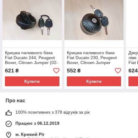
Кришка паливного бака
Кришка паливного бака
Дзер
Fiat Ducato 244, Peugeot
Fiat Ducato 230, Peugeot
ліве
Boxer, Citroen Jumper (02-
Boxer, Citroen Jumper
Fiat
06), 1333085080, 1508G2,
(1994-1998), 1313410080,
Boxe
621
552
624
₴
₴
1508G3
1508G9
(199
Купити
Купити
Про нас
100% позитивних з 378 відгуків за рік
Працює з 06.12.2019
м. Кривий Ріг