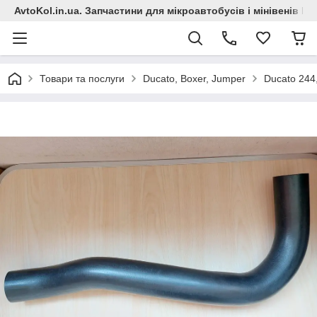
AvtoKol.in.ua. Запчастини для мікроавтобусів і мінівенів Fiat
Товари та послуги
Ducato, Boxer, Jumper
Ducato 244