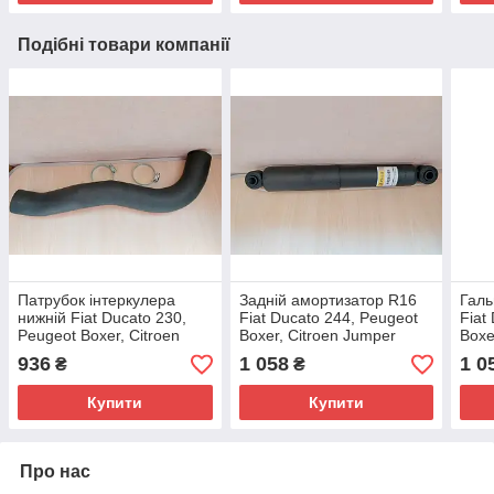
Подібні товари компанії
Патрубок інтеркулера
Задній амортизатор R16
Галь
нижній Fiat Ducato 230,
Fiat Ducato 244, Peugeot
Fiat
Peugeot Boxer, Citroen
Boxer, Citroen Jumper
Boxe
Jumper (94-02) 2.5/2.8,
(2002-2006), 1329682080,
(200
936
1 058
1 0
₴
₴
1307121080, 0382Q5
5206HL
424
Купити
Купити
Про нас