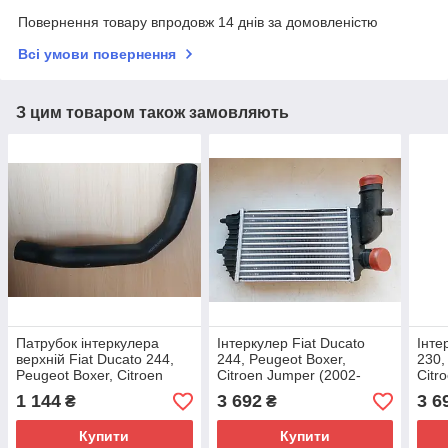
Повернення товару впродовж 14 днів за домовленістю
Всі умови повернення
З цим товаром також замовляють
Патрубок інтеркулера
Інтеркулер Fiat Ducato
Інте
верхній Fiat Ducato 244,
244, Peugeot Boxer,
230,
Peugeot Boxer, Citroen
Citroen Jumper (2002-
Citr
Jumper (2002-2006) 2.8,
2006), 1340934080,
2002
1 144
3 692
3 6
₴
₴
1337346080, 0382AL
0384G8
038
Купити
Купити