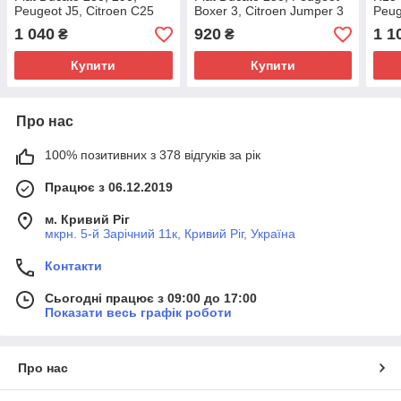
Peugeot J5, Citroen C25
Boxer 3, Citroen Jumper 3
Peug
(1982-1994), 7657422,
(2006-2014), 93501838,
Jump
1 040
920
1 1
₴
₴
330765
93502106
1346
Купити
Купити
Про нас
100% позитивних з 378 відгуків за рік
Працює з 06.12.2019
м. Кривий Ріг
мкрн. 5-й Зарічний 11к, Кривий Ріг, Україна
Контакти
Сьогодні працює з 09:00 до 17:00
Показати весь графік роботи
Про нас