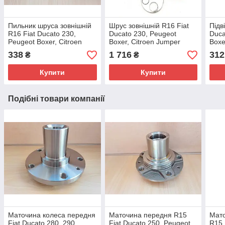
Пильник шруса зовнішній
Шрус зовнішній R16 Fiat
Підв
R16 Fiat Ducato 230,
Ducato 230, Peugeot
Duca
Peugeot Boxer, Citroen
Boxer, Citroen Jumper
Boxe
Jumper (1994-2002),
(1994-2002), 9566722380,
(199
338
1 716
312
₴
₴
3293A2
9567582280
324
Купити
Купити
Подібні товари компанії
Маточина колеса передня
Маточина передня R15
Мато
Fiat Ducato 280, 290,
Fiat Ducato 250, Peugeot
R15 