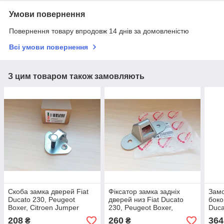
Умови повернення
Повернення товару впродовж 14 днів за домовленістю
Всі умови повернення
З цим товаром також замовляють
Скоба замка дверей Fiat
Фіксатор замка задніх
Замо
Ducato 230, Peugeot
дверей низ Fiat Ducato
боко
Boxer, Citroen Jumper
230, Peugeot Boxer,
Duca
(1998-2002), 1340174080,
Citroen Jumper (1994-
Boxe
208
260
364
₴
₴
8503ES
2002), 1303896080,
02),