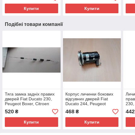
872453
Купити
Купити
Подібні товари компанії
Тяга замка задніх правих
Корпус личинки бокових
Личи
дверей Fiat Ducato 230,
відсувних дверей Fiat
прав
Peugeot Boxer, Citroen
Ducato 244, Peugeot
230,
Jumper (1994-2002),
Boxer, Citroen Jumper
Citr
520
468
442
₴
₴
1303912080
(2002-2006), 9170V5
2002
Купити
Купити