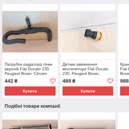
Патрубок радіатора пічки
Датчик увімкнення
Кран
верхній Fiat Ducato 230,
вентилятора Fiat Ducato
Fiat
Peugeot Boxer, Citroen
230, Peugeot Boxer,
Boxe
Jumper (1998-2002),
Citroen Jumper (1994-
(199
442
468
988
₴
₴
46722705, 6466H3
2002), 7738581, 126433
644
Купити
Купити
Подібні товари компанії