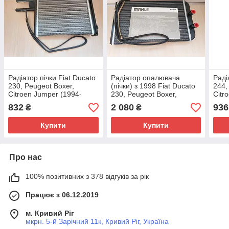
Радіатор пічки Fiat Ducato
Радіатор опалювача
Раді
230, Peugeot Boxer,
(пічки) з 1998 Fiat Ducato
244,
Citroen Jumper (1994-
230, Peugeot Boxer,
Citr
2002), 1307156080,
Citroen Jumper (1998-
2006
832
2 080
936
₴
₴
6448F9
2002), 46722710, 6448H8
Купити
Купити
Про нас
100% позитивних з 378 відгуків за рік
Працює з 06.12.2019
м. Кривий Ріг
мкрн. 5-й Зарічний 11к, Кривий Ріг, Україна