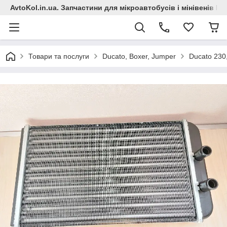
AvtoKol.in.ua. Запчастини для мікроавтобусів і мінівенів Fiat
Товари та послуги
Ducato, Boxer, Jumper
Ducato 230