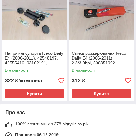
Напрямні супорта Iveco Daily
Свічка розжарювання Iveco
E4 (2006-2011), 42548197,
Daily E4 (2006-2011)
42555416, 93162191,
2.3/3.0hpi, 500351992
77364046
В наявності
В наявності
322
312
₴/комплект
₴
Купити
Купити
Про нас
100% позитивних з 378 відгуків за рік
Працює з 06.12.2019