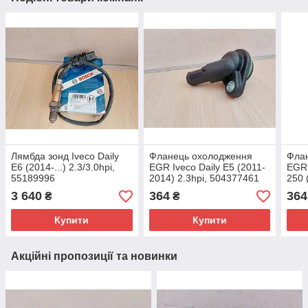
Лямбда зонд Iveco Daily
Фланець охолодження
Фла
E6 (2014-...) 2.3/3.0hpi,
EGR Iveco Daily E5 (2011-
EGR 
55189996
2014) 2.3hpi, 504377461
250 
504
3 640
364
364
₴
₴
Купити
Купити
Акційні пропозиції та новинки