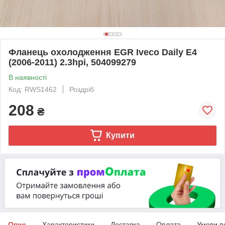
Фланець охолодження EGR Iveco Daily E4
(2006-2011) 2.3hpi, 504099279
В наявності
Код: RWS1462
Роздріб
208
₴
Купити
Опис
Характеристики
Доставка
Оплата
Умови п