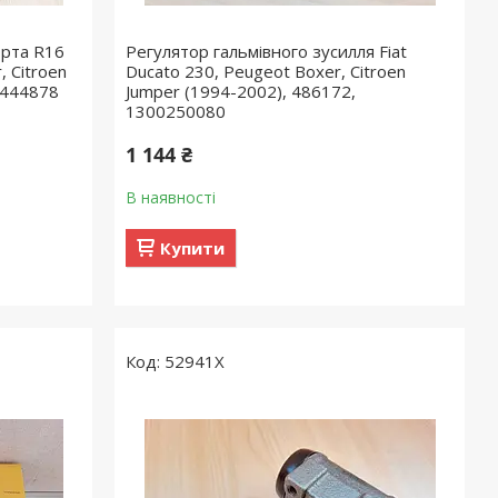
орта R16
Регулятор гальмівного зусилля Fiat
, Citroen
Ducato 230, Peugeot Boxer, Citroen
 444878
Jumper (1994-2002), 486172,
1300250080
1 144 ₴
В наявності
Купити
52941X