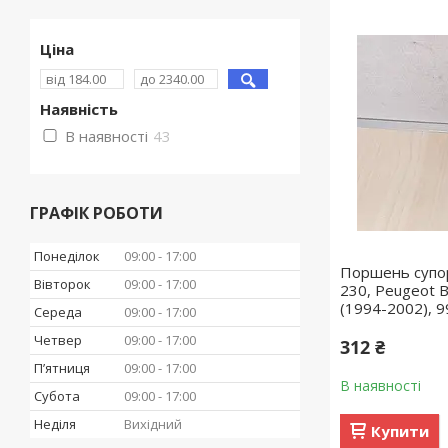
Ціна
Наявність
В наявності
43
ГРАФІК РОБОТИ
Понеділок
09:00
17:00
Поршень супор
Вівторок
09:00
17:00
230, Peugeot B
(1994-2002), 
Середа
09:00
17:00
Четвер
09:00
17:00
312 ₴
Пʼятниця
09:00
17:00
В наявності
Субота
09:00
17:00
Неділя
Вихідний
Купити