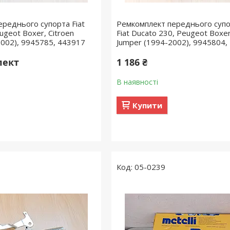
ереднього супорта Fiat
Ремкомплект переднього суп
ugeot Boxer, Citroen
Fiat Ducato 230, Peugeot Boxer
2002), 9945785, 443917
Jumper (1994-2002), 9945804,
лект
1 186 ₴
В наявності
Купити
05-0239