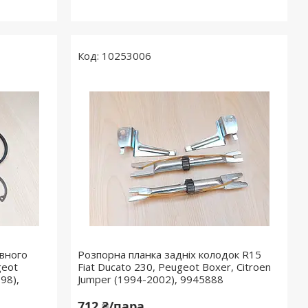
10253006
івного
Розпорна планка задніх колодок R15
geot
Fiat Ducato 230, Peugeot Boxer, Citroen
98),
Jumper (1994-2002), 9945888
712 ₴/пара