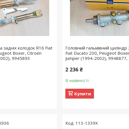
а задніх колодок R16 Fiat
Головний гальмівний циліндр 
ugeot Boxer, Citroen
Fiat Ducato 230, Peugeot Boxer
2002), 9945893
Jumper (1994-2002), 9948877,
2 236 ₴
В наявності
Купити
8936
113-1339X