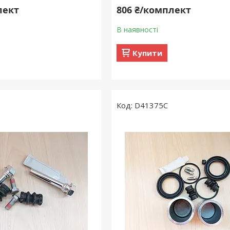
лект
806 ₴/комплект
В наявності
Купити
D41375C