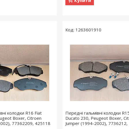
Купити
1263601910
вні колодки R16 Fiat
Передні гальмівні колодки R15
ugeot Boxer, Citroen
Ducato 230, Peugeot Boxer, Ci
2002), 77362209, 425118
Jumper (1994-2002), 7736212,